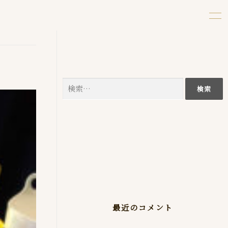
検
索:
最近のコメント